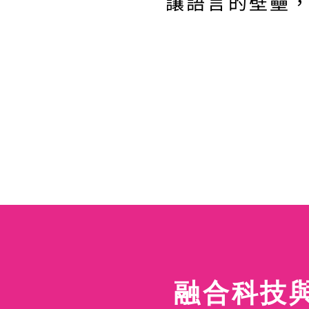
​讓語言的壁壘
融合科技