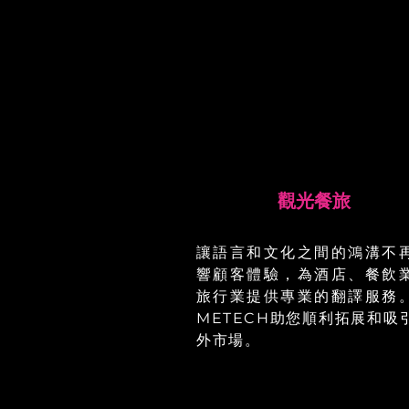
觀光餐旅
讓語言和文化之間的鴻溝不
響顧客體驗，為酒店、餐飲
旅行業提供專業的翻譯服務
METECH助您順利拓展和吸
外市場。