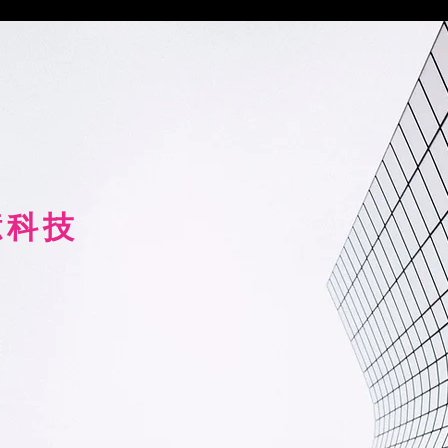
億科技
難