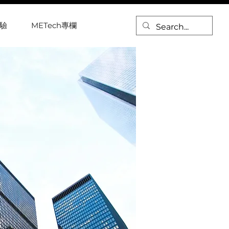
驗
METech專欄