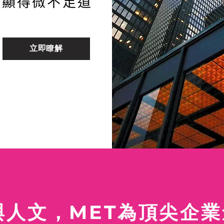
，顯得微不足道
立即瞭解
與人文，MET為頂尖企