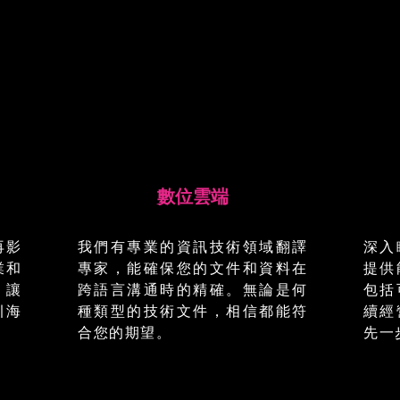
數位雲端
再影
我們有專業的資訊技術領域翻譯
深入
業和
專家，能確保您的文件和資料在
提供
。讓
跨語言溝通時的精確。無論是何
包括
引海
種類型的技術文件，相信都能符
續經
合您的期望。
先一