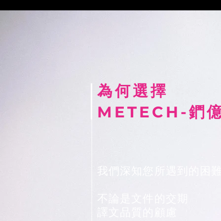
​為何選擇
METECH-鍆
​我們深知您所遇到的困
不論是文件的交期
譯文品質的顧慮