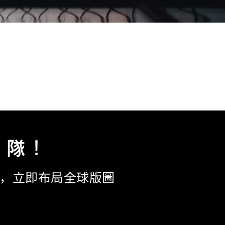
隊!
H ，立即布局全球版圖