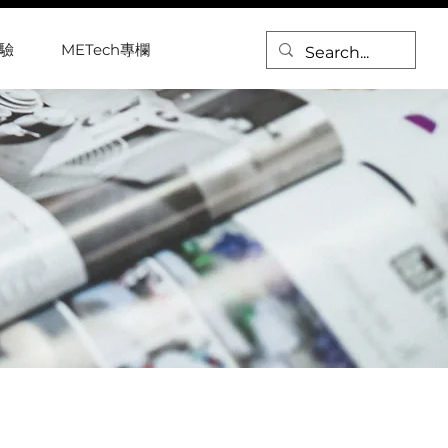
驗
METech專欄