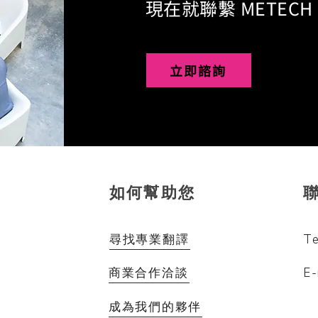
現在就聯繫 METEC
立即諮詢
如何幫助您
​
Te
尋找專業翻譯
E-
​商業合作洽談
，
。
成為我們的夥伴